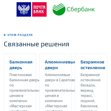
В ЭТОМ РАЗДЕЛЕ
Связанные решения
Балконная
Алюминиевые
Безрамное
дверь
двери
остекление
Пластиковая
Алюминиевые
Безрамное
балконная дверь
двери в Саратове
остекление
по
по
беседок,
привлекательным
привлекательным
веранд,
ценам в
ценам в
терасс,
компании
компании
лоджий,
«Мастерская
«Мастерская
баклонов,